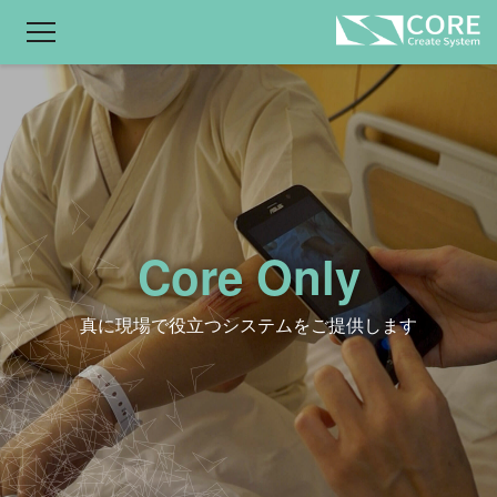
製品情報
病院向け カルテ Man・Go!
診療所向け カルテ Man・Go! for Clinic
その他お役立ちシステム
Core Only
オンラインデモ
真に現場で役立つシステムをご提供します
トップメッセージ
会社情報
会社概要
経営理念/社長挨拶