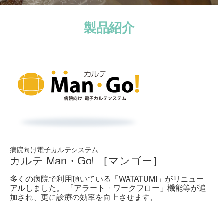
沿革
製品紹介
業務内容紹介
アクセス
代理店募集
採用情報
採用情報
新卒採用
病院向け電子カルテシステム
中途採用
カルテ Man・Go! ［マンゴー］
問い合わせ
多くの病院で利用頂いている「WATATUMI」がリニュー
アルしました。 「アラート・ワークフロー」機能等が追
加され、更に診療の効率を向上させます。