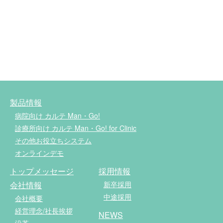
株式会社 コア・クリエイトシステム
0985-56-7111
0985-56-3331
製品情報
病院向け カルテ Man・Go!
診療所向け カルテ Man・Go! for Clinic
その他お役立ちシステム
オンラインデモ
トップメッセージ
採用情報
会社情報
新卒採用
中途採用
会社概要
経営理念/社長挨拶
NEWS